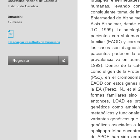
Múltiples enfermedades
Universidad Nacional de Colombia -
humanas, llevando co
Instituto de Genética
consiguiente tema de in
Duración:
Enfermedad de Alzheimer
12 meses
Alois Alzheimer, desde 
J.C., 1999). La patolog
pacientes con síntomas
familiar (EAOD) y corr
Descargar resultado de búsqueda
los casos son diagnost
pacientes padecen la 
prevalencia va en aume
Regresar
1999). Dentro de la ca
como el gen de la Prote
(PS1), en el cromosoma
EAOD con estos genes re
la EA (Pérez, N., et al
formas familiares sino
entonces, LOAD es pro
genéticos como ambien
metabólicas y funcionale
variantes genéticas que 
genéticos asociados a l
apolipoproteína encontr
de APOE han sido ampl