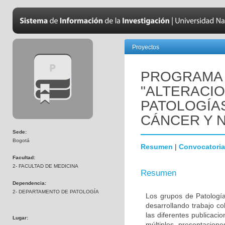
Proyectos
PROGRAMA 
"ALTERACI
PATOLOGÍA
CÁNCER Y 
Sede:
Bogotá
Resumen
|
Convocatoria
Facultad:
2- FACULTAD DE MEDICINA
Resumen
Dependencia:
2- DEPARTAMENTO DE PATOLOGÍA
Los grupos de Patología
desarrollando trabajo c
las diferentes publicaci
Lugar:
múltiples presentacion