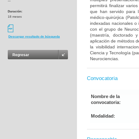
---
permitirá finalizar var
que han servido para l
Duración:
18 meses
médico-quirúrjica (Pato
indexadas nacionales o i
con el grupo de Neuroc
(maestría, doctorado y
Descargar resultado de búsqueda
aplicación de métodos de
la visibilidad internaci
Ciencia y Tecnología (pa
Regresar
Neurociencias.
Convocatoria
Nombre de la
convocatoria:
Modalidad: