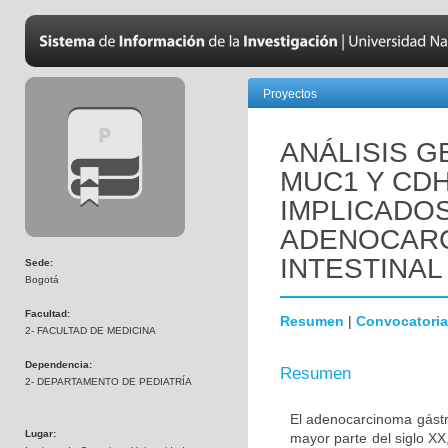
Proyectos
ANÁLISIS 
MUC1 Y CD
IMPLICADOS
ADENOCARC
INTESTINAL
Sede:
Bogotá
Facultad:
Resumen
|
Convocatoria
2- FACULTAD DE MEDICINA
Dependencia:
Resumen
2- DEPARTAMENTO DE PEDIATRÍA
El adenocarcinoma gástri
Lugar:
mayor parte del siglo X