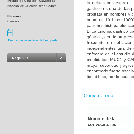
Instituto de Genetica - Universidad
la actualidad ocupa el
Nacional de Colombia sede Bogota
gástrico es una de las 
próstata en hombres y c
Duración:
anual de 10.1 por 10000
6 meses
patrones histopatológicos,
El carcinoma gástrico ti
gástrico; donde su prese
Descargar resultado de búsqueda
frecuente en poblacion
independientes una de o
enfocara en el estudio d
Regresar
candidatos: MUC1 y CA
mayor severidad y agres
encontrado fuerte asocia
tipo difuso, por lo cual s
Convocatoria
Nombre de la
convocatoria: