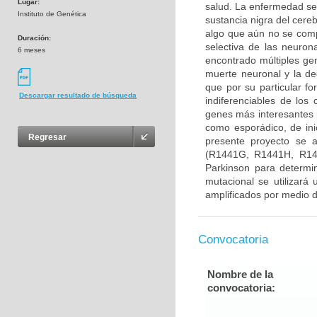
Lugar:
salud. La enfermedad se
Instituto de Genética
sustancia nigra del cere
algo que aún no se com
Duración:
selectiva de las neuron
6 meses
encontrado múltiples gen
muerte neuronal y la d
que por su particular f
Descargar resultado de búsqueda
indiferenciables de lo
genes más interesantes 
como esporádico, de ini
Regresar
presente proyecto se 
(R1441G, R1441H, R14
Parkinson para determin
mutacional se utilizará
amplificados por medio d
Convocatoria
Nombre de la
convocatoria: