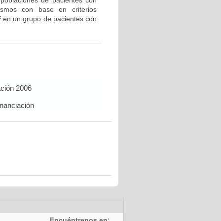
bpoblaciones de pacientes con
ismos con base en criterios
E en un grupo de pacientes con
ación 2006
inanciación
Encuéntrenos en: