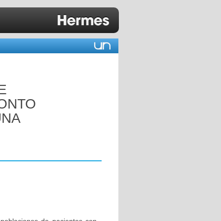
E
RONTO
UNA