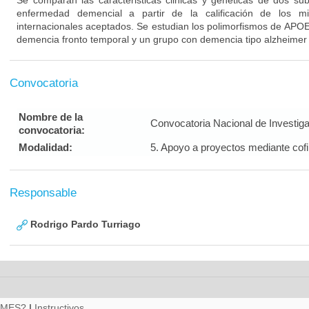
Se comparan las caracteristicas clinicas y geneticas de dos su
enfermedad demencial a partir de la calificación de los m
internacionales aceptados. Se estudian los polimorfismos de APO
demencia fronto temporal y un grupo con demencia tipo alzheimer
Convocatoria
Nombre de la
Convocatoria Nacional de Investig
convocatoria:
Modalidad:
5. Apoyo a proyectos mediante cof
Responsable
Rodrigo Pardo Turriago
RMES?
|
Instructivos