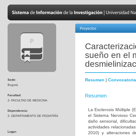
Proyectos
Caracterizaci
sueño en el 
desmielinizac
Resumen
|
Convocatoria
Sede:
Bogotá
Resumen
Facultad:
2- FACULTAD DE MEDICINA
La Esclerosis Múltiple 
Dependencia:
el Sistema Nervioso Cen
2- DEPARTAMENTO DE PEDIATRÍA
daño sensorial, dificult
actividades relacionada
Lugar:
2010) y alteraciones 