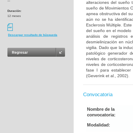
---
alteraciones del sueño 
sueño de Movimientos O
Duración:
apnea obstructiva del s
12 meses
aún no se ha identifica
Esclerosis Múltiple. Este
del sueño en el modelo 
Descargar resultado de búsqueda
análisis de registros 
desmielinización en núc
vigilia. Dado que la ind
Regresar
patológico generador de
niveles de corticostero
niveles de corticosteron
fase I para establecer
(Geverink et al., 2002).
Convocatoria
Nombre de la
convocatoria:
Modalidad: