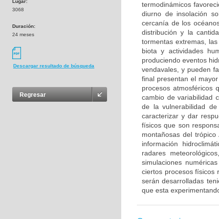
Lugar:
termodinámicos favorecid
3068
diurno de insolación so
cercanía de los océanos
Duración:
distribución y la cant
24 meses
tormentas extremas, las 
biota y actividades hu
produciendo eventos hid
Descargar resultado de búsqueda
vendavales, y pueden fa
final presentan el mayor
procesos atmosféricos 
Regresar
cambio de variabilidad 
de la vulnerabilidad de
caracterizar y dar res
físicos que son respons
montañosas del trópico 
información hidroclimá
radares meteorológico
simulaciones numéricas
ciertos procesos físicos
serán desarrolladas teni
que esta experimentando