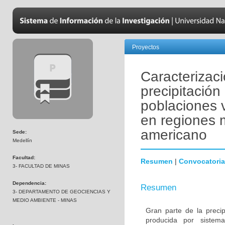
Proyectos
Caracterizac
precipitació
poblaciones v
en regiones 
americano
Sede:
Medellín
Facultad:
Resumen
|
Convocatoria
3- FACULTAD DE MINAS
Dependencia:
Resumen
3- DEPARTAMENTO DE GEOCIENCIAS Y
MEDIO AMBIENTE - MINAS
Gran parte de la precip
producida por sistem