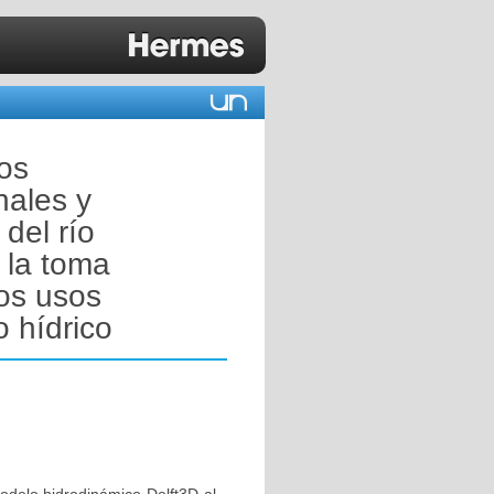
los
nales y
del río
 la toma
los usos
o hídrico