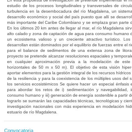
En esta propuesta de investigación se pretende implementar el m
estudio de los procesos longitudinales y transversales de circula
turbulencia en la desembocadura del río Magdalena, un sistema 
desarrollo económico y social del país puesto que allí se desarroll
más importante del Caribe Colombiano y se emplaza gran parte d
En los últimos 20 km antes de llegar al mar, el río Magdalena si
alto calado y zona de captación de agua para consumo humano d
un ecosistema valioso y un creciente atractivo turístico. Los
desarrollan están dominados por el equilibrio de fuerzas entre el r
para el balance de sedimentos de una extensa zona de litoral
proyecto se pretende alcanzar resoluciones espaciales y temporal
en cualquier aproximación previa a la modelación de este
horizontales de 50 m x 50 m). El objetivo de esta visión hiper
aportar elementos para la gestión integral de los recursos hídricos
de la resiliencia y para la coexistencia de los múltiples usos del
los servicios ecosistémicos Se quiere hacer un especial énfasis 
para abordar los retos de i) sedimentación y navegabilidad, 
consumo humano y iii) generación de energía sostenible a partir d
lograrlo se sumarán las capacidades técnicas, tecnológicas y cien
investigación nacionales con más experiencia en modelación hid
estuario de río Magdalena.
Convocatoria