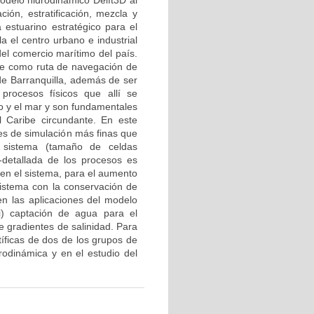
odelo hidrodinámico Delft3D al
ción, estratificación, mezcla y
estuarino estratégico para el
a el centro urbano e industrial
el comercio marítimo del país.
rve como ruta de navegación de
e Barranquilla, además de ser
 procesos físicos que allí se
io y el mar y son fundamentales
 Caribe circundante. En este
es de simulación más finas que
 sistema (tamaño de celdas
-detallada de los procesos es
 en el sistema, para el aumento
 sistema con la conservación de
en las aplicaciones del modelo
ii) captación de agua para el
e gradientes de salinidad. Para
tíficas de dos de los grupos de
rodinámica y en el estudio del