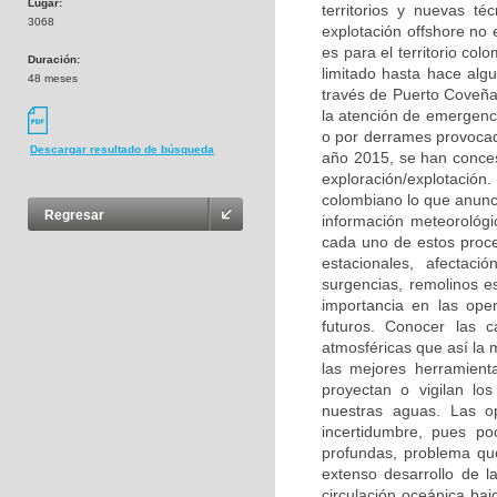
Lugar:
territorios y nuevas t
3068
explotación offshore no 
es para el territorio col
Duración:
limitado hasta hace alg
48 meses
través de Puerto Coveña
la atención de emergenc
o por derrames provocad
Descargar resultado de búsqueda
año 2015, se han conces
exploración/explotación.
colombiano lo que anunc
Regresar
información meteorológi
cada uno de estos proce
estacionales, afectac
surgencias, remolinos e
importancia en las oper
futuros. Conocer las ca
atmosféricas que así la 
las mejores herramient
proyectan o vigilan lo
nuestras aguas. Las o
incertidumbre, pues p
profundas, problema qu
extenso desarrollo de l
circulación oceánica baj