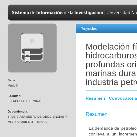
Proyectos
Modelación f
hidrocarburos
profundas or
marinas duran
industria petr
Sede:
Medellín
Facultad:
Resumen
|
Convocatoria
3- FACULTAD DE MINAS
Dependencia:
Resumen
3- DEPARTAMENTO DE GEOCIENCIAS Y
MEDIO AMBIENTE - MINAS
La demanda de petróleo 
conlleva a un incremen