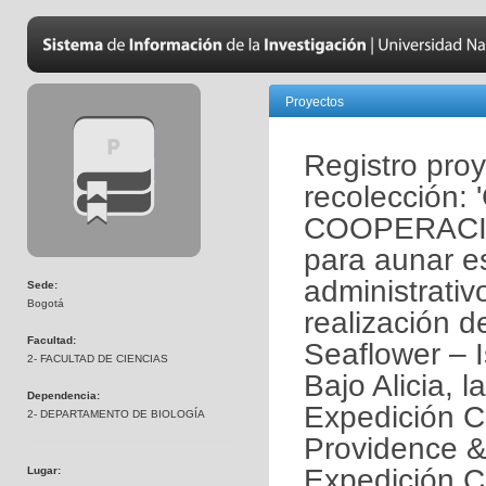
Proyectos
Registro pro
recolección
COOPERACIÓ
para aunar e
administrativ
Sede:
Bogotá
realización d
Facultad:
Seaflower – 
2- FACULTAD DE CIENCIAS
Bajo Alicia, 
Dependencia:
Expedición Ci
2- DEPARTAMENTO DE BIOLOGÍA
Providence &
Expedición Ci
Lugar: