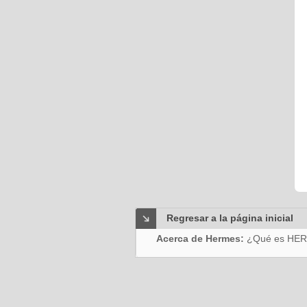
Regresar a la página inicial
Acerca de Hermes:
¿Qué es HE