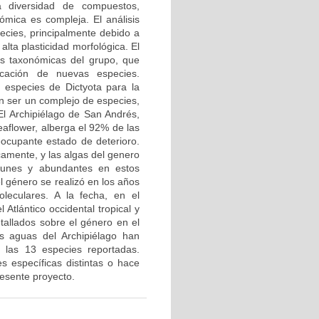
a diversidad de compuestos,
nómica es compleja. El análisis
pecies, principalmente debido a
lta plasticidad morfológica. El
es taxonómicas del grupo, que
icación de nuevas especies.
 especies de Dictyota para la
on ser un complejo de especies,
El Archipiélago de San Andrés,
eaflower, alberga el 92% de las
eocupante estado de deterioro.
camente, y las algas del genero
munes y abundantes en estos
l género se realizó en los años
leculares. A la fecha, en el
Atlántico occidental tropical y
tallados sobre el género en el
s aguas del Archipiélago han
 las 13 especies reportadas.
s específicas distintas o hace
resente proyecto.