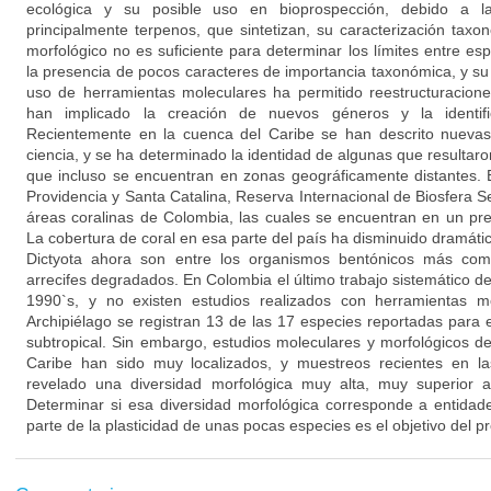
ecológica y su posible uso en bioprospección, debido a l
principalmente terpenos, que sintetizan, su caracterización taxo
morfológico no es suficiente para determinar los límites entre es
la presencia de pocos caracteres de importancia taxonómica, y su a
uso de herramientas moleculares ha permitido reestructuracion
han implicado la creación de nuevos géneros y la identif
Recientemente en la cuenca del Caribe se han descrito nuevas
ciencia, y se ha determinado la identidad de algunas que resultar
que incluso se encuentran en zonas geográficamente distantes. 
Providencia y Santa Catalina, Reserva Internacional de Biosfera S
áreas coralinas de Colombia, las cuales se encuentran en un pr
La cobertura de coral en esa parte del país ha disminuido dramáti
Dictyota ahora son entre los organismos bentónicos más co
arrecifes degradados. En Colombia el último trabajo sistemático de
1990`s, y no existen estudios realizados con herramientas mo
Archipiélago se registran 13 de las 17 especies reportadas para el 
subtropical. Sin embargo, estudios moleculares y morfológicos de
Caribe han sido muy localizados, y muestreos recientes en la
revelado una diversidad morfológica muy alta, muy superior a
Determinar si esa diversidad morfológica corresponde a entidade
parte de la plasticidad de unas pocas especies es el objetivo del p