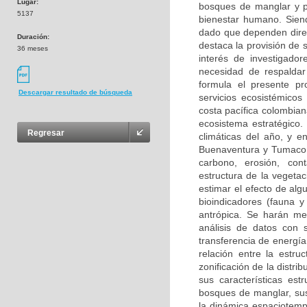
Lugar:
bosques de manglar y po
5137
bienestar humano. Sien
dado que dependen direc
Duración:
destaca la provisión de s
36 meses
interés de investigado
necesidad de respaldar
formula el presente pr
Descargar resultado de búsqueda
servicios ecosistémico
costa pacífica colombia
ecosistema estratégico.
Regresar
climáticas del año, y e
Buenaventura y Tumaco. 
carbono, erosión, cont
estructura de la vegetac
estimar el efecto de alg
bioindicadores (fauna 
antrópica. Se harán med
análisis de datos con 
transferencia de energía
relación entre la estru
zonificación de la distri
sus características est
bosques de manglar, sus
la dinámica espaciotempo