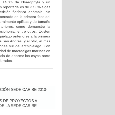
, 14.8% de Phaeophyta y un
ón reportada es de 37.5% algas
ción florística anómala, sin
ostrado en la primera fase del
neralmente epifitas y de tamaño
teriores, como demuestra la
siphonia, entre otros. Existen
piélago anteriores a la primera
e San Andrés, y el otro, el más
ones sur del archipiélago. Con
rsidad de macroalgas marinas en
ando de abarcar los cayos norte
lorados.
IÓN SEDE CARIBE 2010-
ÉS DE PROYECTOS A
E LA SEDE CARIBE