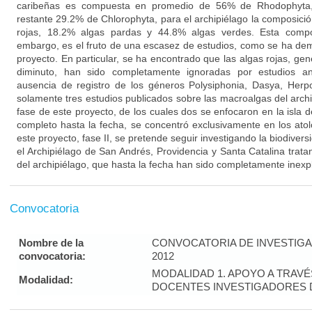
caribeñas es compuesta en promedio de 56% de Rhodophyta
restante 29.2% de Chlorophyta, para el archipiélago la composici
rojas, 18.2% algas pardas y 44.8% algas verdes. Esta composi
embargo, es el fruto de una escasez de estudios, como se ha dem
proyecto. En particular, se ha encontrado que las algas rojas, ge
diminuto, han sido completamente ignoradas por estudios an
ausencia de registro de los géneros Polysiphonia, Dasya, Herpo
solamente tres estudios publicados sobre las macroalgas del archi
fase de este proyecto, de los cuales dos se enfocaron en la isla d
completo hasta la fecha, se concentró exclusivamente en los atol
este proyecto, fase II, se pretende seguir investigando la biodive
el Archipiélago de San Andrés, Providencia y Santa Catalina trat
del archipiélago, que hasta la fecha han sido completamente inexp
Convocatoria
Nombre de la
CONVOCATORIA DE INVESTIGAC
convocatoria:
2012
MODALIDAD 1. APOYO A TRAV
Modalidad:
DOCENTES INVESTIGADORES D