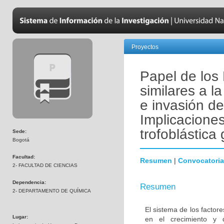
Proyectos
Papel de los
similares a l
e invasión de
Implicacione
trofoblástica
Sede:
Bogotá
Facultad:
Resumen
|
Convocatoria
2- FACULTAD DE CIENCIAS
Dependencia:
Resumen
2- DEPARTAMENTO DE QUÍMICA
El sistema de los factor
Lugar:
en el crecimiento y 