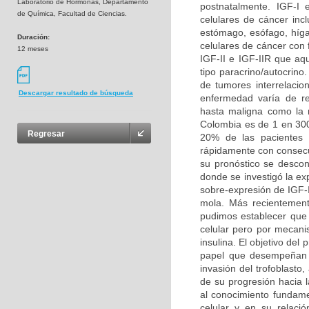
Laboratorio de Hormonas, Departamento
postnatalmente. IGF-I
de Química, Facultad de Ciencias.
celulares de cáncer inc
estómago, esófago, hígad
Duración:
celulares de cáncer con
12 meses
IGF-II e IGF-IIR que aq
tipo paracrino/autocrin
de tumores interrelacio
Descargar resultado de búsqueda
enfermedad varía de re
hasta maligna como la 
Colombia es de 1 en 300
Regresar
20% de las pacientes 
rápidamente con consecu
su pronóstico se descon
donde se investigó la e
sobre-expresión de IGF-I
mola. Más recientemente
pudimos establecer que t
celular pero por mecani
insulina. El objetivo del
papel que desempeñan lo
invasión del trofoblast
de su progresión hacia 
al conocimiento fundamen
celular y en su relaci