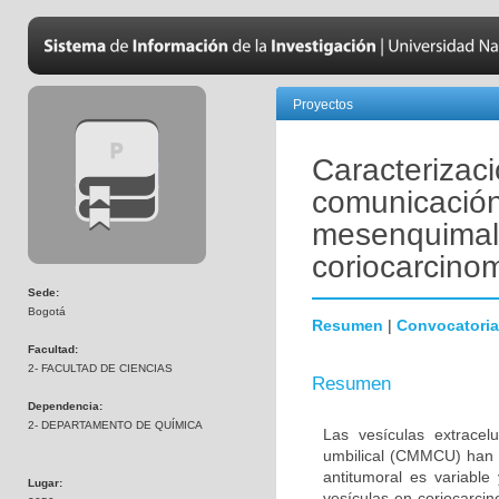
Proyectos
Caracterizac
comunicación 
mesenquimale
coriocarcino
Sede:
Bogotá
Resumen
|
Convocatoria
Facultad:
2- FACULTAD DE CIENCIAS
Resumen
Dependencia:
2- DEPARTAMENTO DE QUÍMICA
Las vesículas extrace
umbilical (CMMCU) han s
antitumoral es variabl
Lugar:
vesículas en coriocarcin