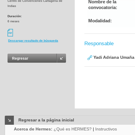
Centro de Convenciones Cartagena de
Nombre de la
Indias
convocatoria:
Duración:
Modalidad:
6 meses
Descargar resultado de búsqueda
Responsable
Yadi Adriana Umaña
Regresar
Regresar a la página inicial
Acerca de Hermes:
¿Qué es HERMES?
|
Instructivos