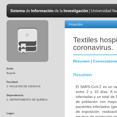
Proyectos
Textiles hosp
coronavirus.
Resumen
|
Convocatoria
Sede:
Bogotá
Resumen
Facultad:
El SARS-CoV-2 es un vi
2- FACULTAD DE CIENCIAS
entre 2 y 10 días. A n
Dependencia:
infectadas y un total de
2- DEPARTAMENTO DE QUÍMICA
de población con mayor
pacientes infectados (ge
de exposición, realiza
Lugar:
equipos de protección pe