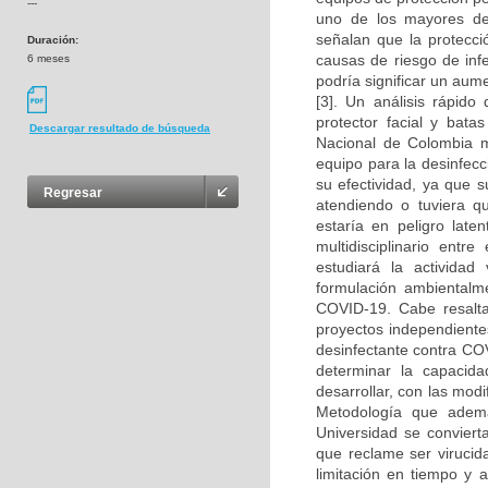
---
uno de los mayores de
señalan que la protecci
Duración:
causas de riesgo de inf
6 meses
podría significar un aume
[3]. Un análisis rápido
protector facial y bata
Descargar resultado de búsqueda
Nacional de Colombia m
equipo para la desinfec
su efectividad, ya que
Regresar
atendiendo o tuviera 
estaría en peligro late
multidisciplinario entr
estudiará la actividad
formulación ambientalme
COVID-19. Cabe resalta
proyectos independientes,
desinfectante contra CO
determinar la capacid
desarrollar, con las modi
Metodología que ademá
Universidad se convierta
que reclame ser virucid
limitación en tiempo y 