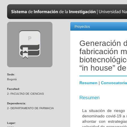
Proyectos
Generación d
fabricación 
biotecnológic
“in house” de
Sede:
Bogotá
Resumen
|
Convocatoria
Facultad:
2- FACULTAD DE CIENCIAS
Resumen
Dependencia:
2- DEPARTAMENTO DE FARMACIA
La situación de riesgo 
denominado covid-19 a n
afrontar con estrategi
Lugar:
velocidad de propagació