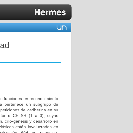
dad
on funciones en reconocimiento
ilia pertenece un subgrupo de
peticiones de cadherina en su
ptor o CELSR (1 a 3), cuyas
, cilio-génesis y desarrollo en
clásicas están involucradas en
alización Wnt no canónica.