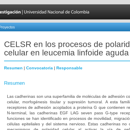
Proyectos
CELSR en los procesos de polari
celular en leucemia linfoide aguda
Resumen
|
Convocatoria
|
Responsable
Resumen
Las cadherinas son una superfamilia de moléculas de adhesión c
celular, morfogénesis tisular y supresión tumoral. A esta fam
receptores de adhesión acoplados a proteína G que contienen re
N-terminal, las cadherinas EGF LAG seven pass G-type rece
funciones se han identificado en procesos de movilidad, migración
células epiteliales y del sistema nervioso. Estas cadherinas no 
mecanismos de polaridad celular al activar la vía de señ