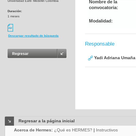
Universidad Eafit- Medellin Colombia
Nombre de la
convocatoria:
Duración:
1 meses
Modalidad:
Descargar resultado de búsqueda
Responsable
Regresar
Yadi Adriana Umaña
Regresar a la página inicial
Acerca de Hermes:
¿Qué es HERMES?
|
Instructivos