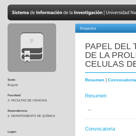
Proyectos
PAPEL DEL 
DE LA PROL
CELULAS D
Resumen
|
Convocatoria
Sede:
Bogotá
Resumen
Facultad:
2- FACULTAD DE CIENCIAS
--
Dependencia:
2- DEPARTAMENTO DE QUÍMICA
Convocatoria
Lugar: