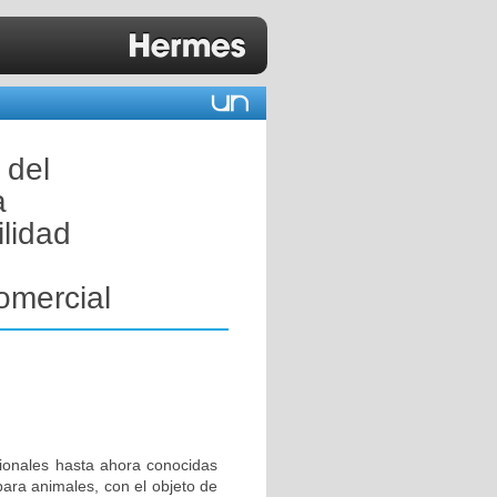
 del
a
ilidad
omercial
cionales hasta ahora conocidas
para animales, con el objeto de