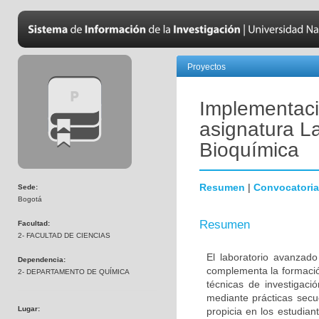
Proyectos
Implementaci
asignatura L
Bioquímica
Resumen
|
Convocatoria
Sede:
Bogotá
Resumen
Facultad:
2- FACULTAD DE CIENCIAS
El laboratorio avanzad
Dependencia:
complementa la formació
2- DEPARTAMENTO DE QUÍMICA
técnicas de investigaci
mediante prácticas secue
Lugar:
propicia en los estudian