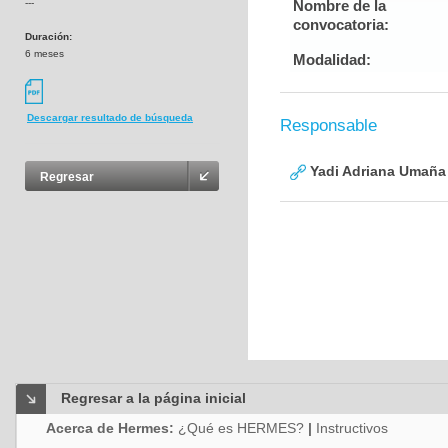
---
Nombre de la
convocatoria:
Duración:
6 meses
Modalidad:
Descargar resultado de búsqueda
Responsable
Yadi Adriana Umaña
Regresar
Regresar a la página inicial
Acerca de Hermes:
¿Qué es HERMES?
|
Instructivos