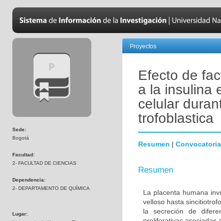
Proyectos
Efecto de fac
a la insulina
celular duran
trofoblastica
Sede:
Bogotá
Resumen
|
Convocatoria
Facultad:
2- FACULTAD DE CIENCIAS
Resumen
Dependencia:
2- DEPARTAMENTO DE QUÍMICA
La placenta humana invol
velloso hasta sincitiotr
la secreción de difer
Lugar:
proliferativas asociadas