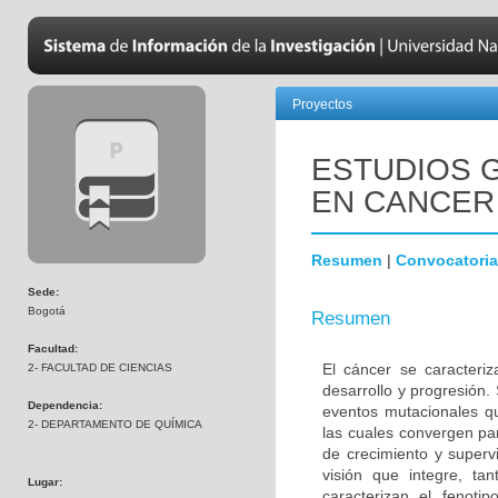
Proyectos
ESTUDIOS 
EN CANCER
Resumen
|
Convocatoria
Sede:
Bogotá
Resumen
Facultad:
El cáncer se caracteri
2- FACULTAD DE CIENCIAS
desarrollo y progresión.
Dependencia:
eventos mutacionales qu
2- DEPARTAMENTO DE QUÍMICA
las cuales convergen pa
de crecimiento y superv
visión que integre, ta
Lugar:
caracterizan el fenoti