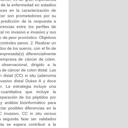
co de la enfermedad en estadios
nces en la caracterización de
ncer son prometedores por su
 predicción de la respuesta a
erencias entre los perfiles de
al no invasivo e invasivo y sus
o de peor pronóstico. Objetivos
controles sanos. 2. Realizar un
dos de los sueros, con el fin de
) expresada(s) diferencialmente
 temprana de cáncer de colon.
observacional, dirigido a la
 de cáncer de colon distal. Las
n distal (CC) in situ (adenoma
nvasivo distal Dukes A y doce
r. La estrategia incluye una
uantitativa que incluye la
eparación de los péptidos por
 análisis bioinformático para
tar posibles diferencias en la
 invasivo, CC in situ versus
a segunda fase ser validados
a se espera contribuir a la