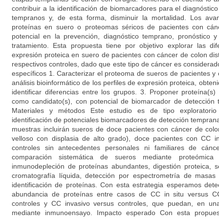
contribuir a la identificación de biomarcadores para el diagnósti
tempranos y, de esta forma, disminuir la mortalidad. Los ava
proteínas en suero o proteomas séricos de pacientes con cá
potencial en la prevención, diagnóstico temprano, pronóstico y
tratamiento. Esta propuesta tiene por objetivo explorar las dif
expresión proteica en suero de pacientes con cáncer de colon dist
respectivos controles, dado que este tipo de cáncer es considerad
específicos 1. Caracterizar el proteoma de sueros de pacientes y 
análisis bioinformático de los perfiles de expresión proteica, obteni
identificar diferencias entre los grupos. 3. Proponer proteína(s
como candidato(s), con potencial de biomarcador de detección
Materiales y métodos Este estudio es de tipo exploratorio 
identificación de potenciales biomarcadores de detección temprana
muestras incluirán sueros de doce pacientes con cáncer de colo
velloso con displasia de alto grado), doce pacientes con CC i
controles sin antecedentes personales ni familiares de cánce
comparación sistemática de sueros mediante proteómica c
inmunodepleción de proteínas abundantes, digestión proteica, s
cromatografía líquida, detección por espectrometría de masas y
identificación de proteínas. Con esta estrategia esperamos detec
abundancia de proteínas entre casos de CC in situ versus CC
controles y CC invasivo versus controles, que puedan, en un
mediante inmunoensayo. Impacto esperado Con esta propuest