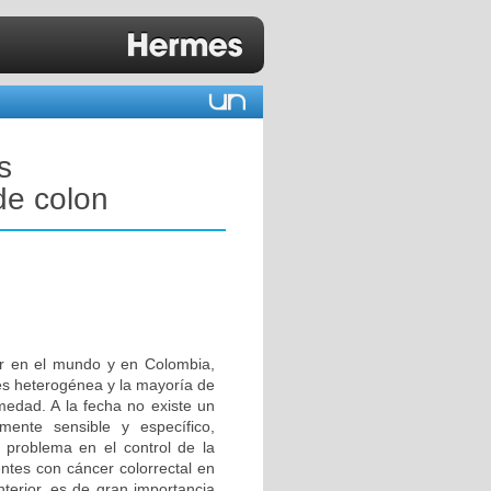
s
de colon
cer en el mundo y en Colombia,
es heterogénea y la mayoría de
medad. A la fecha no existe un
ente sensible y específico,
n problema en el control de la
tes con cáncer colorrectal en
terior, es de gran importancia