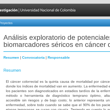
Proyectos
Análisis exploratorio de potenciale
biomarcadores séricos en cáncer 
Resumen
|
Convocatoria
|
Responsable
Resumen
El cáncer colorrectal es la quinta causa de mortalidad por cán
donde los índices de mortalidad van en aumento. La enfermedad 
los pacientes son diagnosticados en estadios tardíos de la enfer
método o herramienta de diagnóstico temprano óptimo, altam
accesible sin riesgos y de bajo costo; lo anterior representa u
enfermedad, sobre todo cuando se sabe que el 90% de los pacien
etapas tempranas se curan con cirugía. Teniendo en cuenta lo an