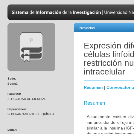
Proyectos
Expresión dif
células linfo
restricción nu
intracelular
Sede:
Bogotá
Resumen
|
Convocatoria
Facultad:
2- FACULTAD DE CIENCIAS
Resumen
Dependencia:
2- DEPARTAMENTO DE QUÍMICA
Actualmente existen di
inmune, donde el eje in
similar a la insulina (I
Lugar:
de una acción inmunomod