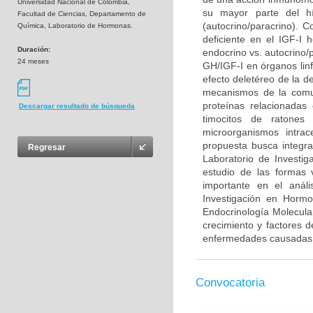
Universidad Nacional de Colombia,
su mayor parte del hí
Facultad de Ciencias, Departamento de
(autocrino/paracrino). 
Química, Laboratorio de Hormonas.
deficiente en el IGF-I 
Duración:
endocrino vs. autocrino/p
24 meses
GH/IGF-I en órganos lin
efecto deletéreo de la d
mecanismos de la comun
proteínas relacionadas
Descargar resultado de búsqueda
timocitos de ratones 
microorganismos intra
propuesta busca integrar
Regresar
Laboratorio de Investi
estudio de las formas 
importante en el análi
Investigación en Hormo
Endocrinología Molecula
crecimiento y factores 
enfermedades causadas p
Convocatoria