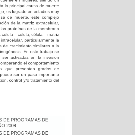
recuente en mujeres, siendo un
ta la principal causa de muerte
aje, es logrado en estadios muy
ausa de muerte, este complejo
ción de la matriz extracelular,
 las proteínas de la membrana
célula – célula, célula – matriz
intracelular, particularmente la
s de crecimiento similares a la
cinogénesis. En este trabajo se
 ser activadas en la invasión
o, comparando el comportamiento
vix que presentan grados de
as puede ser un paso importante
ón, control y/o tratamiento del
IS DE PROGRAMAS DE
O 2009
IS DE PROGRAMAS DE