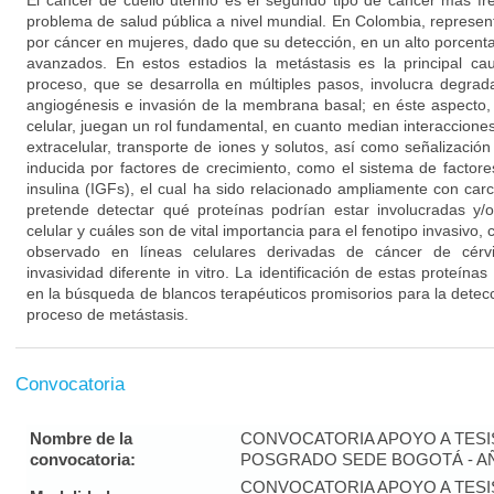
El cáncer de cuello uterino es el segundo tipo de cáncer más f
problema de salud pública a nivel mundial. En Colombia, represen
por cáncer en mujeres, dado que su detección, en un alto porcent
avanzados. En estos estadios la metástasis es la principal c
proceso, que se desarrolla en múltiples pasos, involucra degrada
angiogénesis e invasión de la membrana basal; en éste aspecto,
celular, juegan un rol fundamental, en cuanto median interacciones 
extracelular, transporte de iones y solutos, así como señalización 
inducida por factores de crecimiento, como el sistema de factore
insulina (IGFs), el cual ha sido relacionado ampliamente con car
pretende detectar qué proteínas podrían estar involucradas y/o
celular y cuáles son de vital importancia para el fenotipo invasiv
observado en líneas celulares derivadas de cáncer de cér
invasividad diferente in vitro. La identificación de estas proteín
en la búsqueda de blancos terapéuticos promisorios para la detecci
proceso de metástasis.
Convocatoria
Nombre de la
CONVOCATORIA APOYO A TES
convocatoria:
POSGRADO SEDE BOGOTÁ - AÑ
CONVOCATORIA APOYO A TES