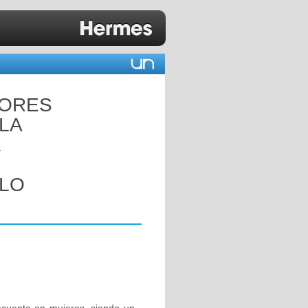
TORES
 LA
E
LLO