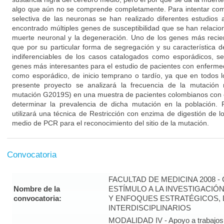
algo que aún no se comprende completamente. Para intentar co
selectiva de las neuronas se han realizado diferentes estudios
encontrado múltiples genes de susceptibilidad que se han relacion
muerte neuronal y la degeneración. Uno de los genes más reci
que por su particular forma de segregación y su característica 
indiferenciables de los casos catalogados como esporádicos, s
genes más interesantes para el estudio de pacientes con enfermed
como esporádico, de inicio temprano o tardío, ya que en todos l
presente proyecto se analizará la frecuencia de la mutació
mutación G2019S) en una muestra de pacientes colombianos con
determinar la prevalencia de dicha mutación en la población. P
utilizará una técnica de Restricción con enzima de digestión de 
medio de PCR para el reconocimiento del sitio de la mutación.
Convocatoria
FACULTAD DE MEDICINA 2008 
Nombre de la
ESTÍMULO A LA INVESTIGACIÓ
convocatoria:
Y ENFOQUES ESTRATÉGICOS, 
INTERDISCIPLINARIOS
MODALIDAD IV - Apoyo a trabajos 