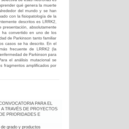
mprender qué genera la muerte
 alrededor del mundo y se han
ado con la fisiopatología de la
entemente descritos es LRRK2,
de presentación, absolutamente
e ha convertido en uno de los
ad de Parkinson tanto familiar
os casos se ha descrito. En el
n más frecuente de LRRK2 (la
 enfermedad de Parkinson para
ara el análisis mutacional se
los fragmentos amplificados por
- CONVOCATORIA PARA EL
N A TRAVÉS DE PROYECTOS
DE PRIORIDADES E
de grado y productos