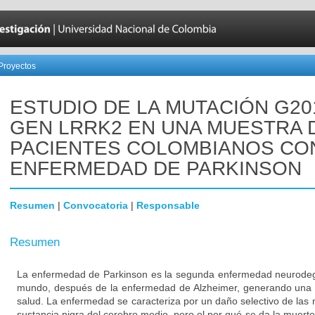
Proyectos
ESTUDIO DE LA MUTACIÓN G20
GEN LRRK2 EN UNA MUESTRA 
PACIENTES COLOMBIANOS CO
ENFERMEDAD DE PARKINSON
Resumen
|
Convocatoria
|
Responsable
Resumen
La enfermedad de Parkinson es la segunda enfermedad neurodeg
mundo, después de la enfermedad de Alzheimer, generando una 
salud. La enfermedad se caracteriza por un daño selectivo de las
sustancia nigra del cerebro medio, pero el por qué se da la muert