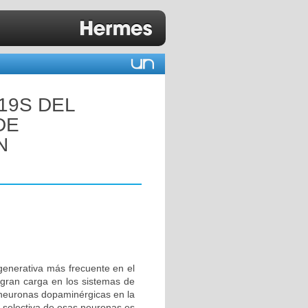
19S DEL
DE
N
enerativa más frecuente en el
gran carga en los sistemas de
 neuronas dopaminérgicas en la
e selectiva de esas neuronas es