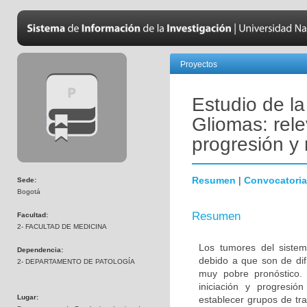
Proyectos
Estudio de l
Gliomas: rele
progresión y 
Resumen
|
Convocatoria
Sede:
Bogotá
Resumen
Facultad:
2- FACULTAD DE MEDICINA
Los tumores del sistem
Dependencia:
debido a que son de difí
2- DEPARTAMENTO DE PATOLOGÍA
muy pobre pronóstico. 
iniciación y progresió
Lugar:
establecer grupos de tra