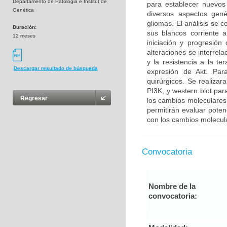
Departamento de Patologia e Institut de
para establecer nuevos
Genètica
diversos aspectos gené
gliomas. El análisis se 
Duración:
sus blancos corriente 
12 meses
iniciación y progresió
alteraciones se interrel
y la resistencia a la t
Descargar resultado de búsqueda
expresión de Akt. Para
quirúrgicos. Se realiza
PI3K, y western blot par
Regresar
los cambios moleculares 
permitirán evaluar poten
con los cambios molecul
Convocatoria
Nombre de la
convocatoria: