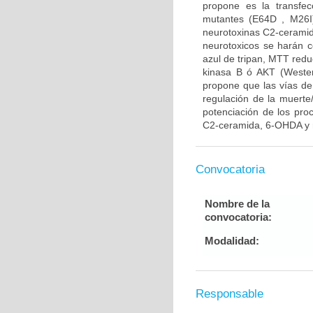
propone es la transfe
mutantes (E64D , M26I)
neurotoxinas C2-ceramid
neurotoxicos se harán co
azul de tripan, MTT reduc
kinasa B ó AKT (Western
propone que las vías de
regulación de la muerte/
potenciación de los pro
C2-ceramida, 6-OHDA y r
Convocatoria
Nombre de la
convocatoria:
Modalidad:
Responsable