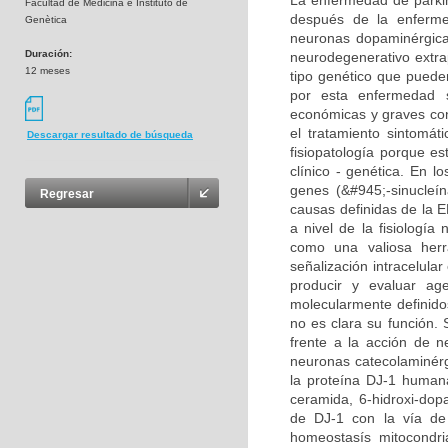
La enfermedad de parki
Facultad de Medicina e Instituto de
después de la enferme
Genètica
neuronas dopaminérgica
Duración:
neurodegenerativo extra
12 meses
tipo genético que puede
por esta enfermedad 
económicas y graves cons
el tratamiento sintomát
Descargar resultado de búsqueda
fisiopatología porque 
clínico - genética. En l
genes (&#945;-sinucleí
Regresar
causas definidas de la E
a nivel de la fisiologí
como una valiosa herr
señalización intracelula
producir y evaluar ag
molecularmente definido
no es clara su función.
frente a la acción de 
neuronas catecolaminérgi
la proteína DJ-1 humana
ceramida, 6-hidroxi-dop
de DJ-1 con la vía de
homeostasís mitocondri