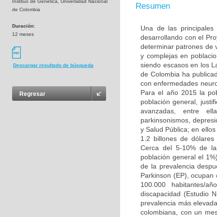
Instituo de Genética, Universidad Nacional
Resumen
de Colombia
Duración:
Una de las principales
12 meses
desarrollando con el Pr
determinar patrones de
y complejas en poblacio
siendo escasos en los L
Descargar resultado de búsqueda
de Colombia ha publicad
con enfermedades neuro
Para el año 2015 la po
Regresar
población general, justi
avanzadas, entre ell
parkinsonismos, depresió
y Salud Pública; en ello
1.2 billones de dólare
Cerca del 5-10% de la
población general el 1%
de la prevalencia desp
Parkinson (EP), ocupan 
100.000 habitantes/añ
discapacidad (Estudio 
prevalencia más elevada 
colombiana, con un mest