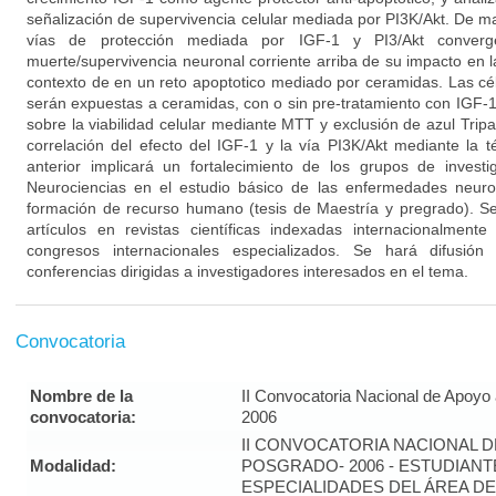
señalización de supervivencia celular mediada por PI3K/Akt. De
vías de protección mediada por IGF-1 y PI3/Akt converg
muerte/supervivencia neuronal corriente arriba de su impacto en l
contexto de en un reto apoptotico mediado por ceramidas. Las cél
serán expuestas a ceramidas, con o sin pre-tratamiento con IGF-1
sobre la viabilidad celular mediante MTT y exclusión de azul Tripan
correlación del efecto del IGF-1 y la vía PI3K/Akt mediante la t
anterior implicará un fortalecimiento de los grupos de invest
Neurociencias en el estudio básico de las enfermedades neuro
formación de recurso humano (tesis de Maestría y pregrado). S
artículos en revistas científicas indexadas internacionalmen
congresos internacionales especializados. Se hará difusión
conferencias dirigidas a investigadores interesados en el tema.
Convocatoria
Nombre de la
II Convocatoria Nacional de Apoyo
convocatoria:
2006
II CONVOCATORIA NACIONAL 
Modalidad:
POSGRADO- 2006 - ESTUDIANT
ESPECIALIDADES DEL ÁREA DE