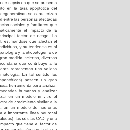
a de sepsis en que se presenta
to en la tasa apoptótica del
degenerativas se caracterizan
d entre las personas afectadas
cias sociales y familiares que
áticamente el impacto de la
rincipal factor de riesgo. La
l, estimándose que afectan el
dividuos, y su tendencia es al
patología y la etiopatogenia de
an medida inciertas, diversas
ecundaria que contribuye a la
toras representan una valiosa
omatología. En tal sentido las
-apoptóticas) poseen un gran
liosa herramienta para analizar
ermedades humanas y analizar
izar en un modelo in vitro el
tor de crecimiento similar a la
da, en un modelo de neuronas
va e importante línea neuronal
uleous), las células CAD, y una
 impacto que tiene el factor de
ar su correlación con la vía de