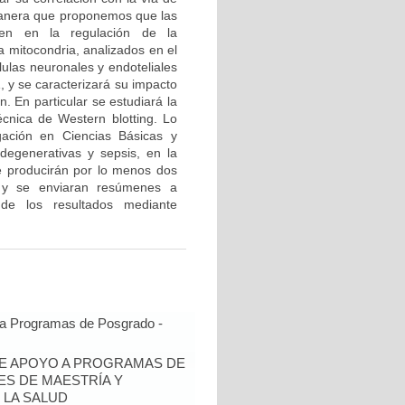
 manera que proponemos que las
en en la regulación de la
a mitocondria, analizados en el
ulas neuronales y endoteliales
, y se caracterizará su impacto
. En particular se estudiará la
écnica de Western blotting. Lo
igación en Ciencias Básicas y
degenerativas y sepsis, en la
e producirán por lo menos dos
te y se enviaran resúmenes a
 de los resultados mediante
 a Programas de Posgrado -
DE APOYO A PROGRAMAS DE
ES DE MAESTRÍA Y
 LA SALUD