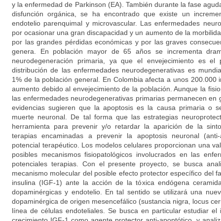
y la enfermedad de Parkinson (EA). También durante la fase agud
disfunción orgánica, se ha encontrado que existe un incremen
endotelio parenquimal y microvascular. Las enfermedades neuro
por ocasionar una gran discapacidad y un aumento de la morbilida
por las grandes pérdidas económicas y por las graves consecuen
genera. En población mayor de 65 años se incrementa dram
neurodegeneración primaria, ya que el envejecimiento es el p
distribución de las enfermedades neurodegenerativas es mundia
1% de la población general. En Colombia afecta a unos 200.000 in
aumento debido al envejecimiento de la población. Aunque la fisio
las enfermedades neurodegenerativas primarias permanecen en gr
evidencias sugieren que la apoptosis es la causa primaria o s
muerte neuronal. De tal forma que las estrategias neuroprotec
herramienta para prevenir y/o retardar la aparición de la sint
terapias encaminadas a prevenir la apoptosis neuronal (anti
potencial terapéutico. Los modelos celulares proporcionan una va
posibles mecanismos fisiopatológicos involucrados en las enf
potenciales terapias. Con el presente proyecto, se busca anal
mecanismo molecular del posible efecto protector específico del fac
insulina (IGF-1) ante la acción de la tóxica endógena cerami
dopaminérgicas y endotelio. En tal sentido se utilizará una nue
dopaminérgica de origen mesencefálico (sustancia nigra, locus cer
línea de células endoteliales. Se busca en particular estudiar el
crecimiento IGF-1 como agente protector anti-apoptótico, y analiz