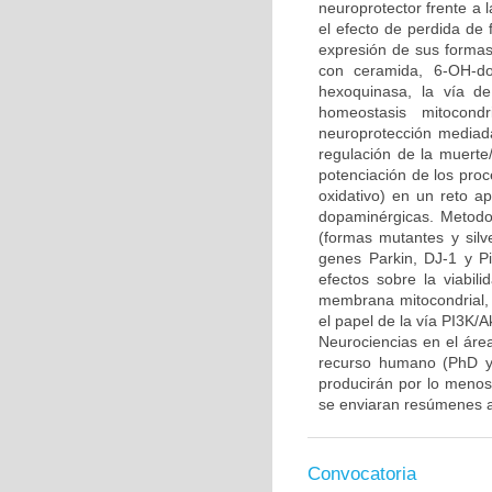
neuroprotector frente a
el efecto de perdida de 
expresión de sus formas 
con ceramida, 6-OH-do
hexoquinasa, la vía d
homeostasis mitocond
neuroprotección mediada
regulación de la muerte/
potenciación de los proce
oxidativo) en un reto 
dopaminérgicas. Metodo
(formas mutantes y sil
genes Parkin, DJ-1 y P
efectos sobre la viabili
membrana mitocondrial, l
el papel de la vía PI3K/A
Neurociencias en el áre
recurso humano (PhD y/
producirán por lo menos 
se enviaran resúmenes a
Convocatoria