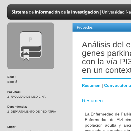
Proyectos
Análisis del 
genes parkin
con la vía PI
en un contex
Sede:
Bogotá
Resumen
|
Convocatoria
Facultad:
2- FACULTAD DE MEDICINA
Resumen
Dependencia:
2- DEPARTAMENTO DE PEDIATRÍA
La Enfermedad de Parki
Enfermedad de Alzheime
población adulta y anc
Lugar:
asociado a grandes pér