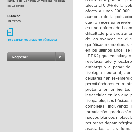
Instituto de Genética-Universidad Nacional
afecta al 0.3% de la po
de Colombia
afecta a unos 200.000 
Duración:
aumento de la població
18 meses
cuatro veces su prevalen
es una enfermedad compl
dificultado profundizar
de los avances en el t
Descargar resultado de búsqueda
genéticas mendelianas s
en los últimos años, se
LRRK2) que constituyen 
Regresar
revolucionado y esclar
embargo y a pesar del 
fisiología neuronal, a
celulares han re-emergi
permitiéndonos entre otr
proteína en ambientes 
intracelular en las qu
fisiopatológicos básicos
complejas, incluyendo
formulación, producción
nuevos blancos molecula
neuronas dopaminérgicas
asociados a las forma