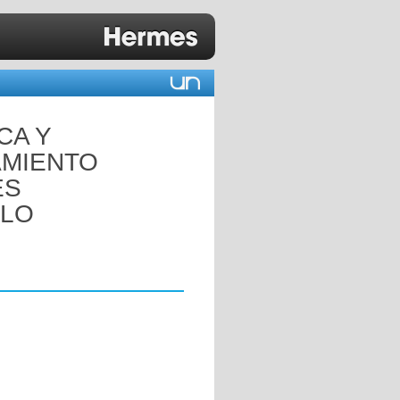
CA Y
AMIENTO
ES
ELO