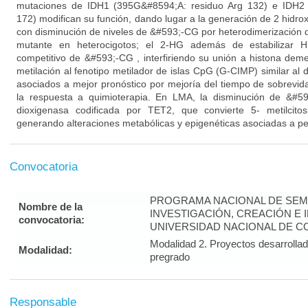
mutaciones de IDH1 (395G&#8594;A: residuo Arg 132) e IDH2 
172) modifican su función, dando lugar a la generación de 2 hidroxi
con disminución de niveles de &#593;-CG por heterodimerización d
mutante en heterocigotos; el 2-HG además de estabilizar H
competitivo de &#593;-CG , interfiriendo su unión a histona deme
metilación al fenotipo metilador de islas CpG (G-CIMP) similar al
asociados a mejor pronóstico por mejoría del tiempo de sobrevida
la respuesta a quimioterapia. En LMA, la disminución de &#59
dioxigenasa codificada por TET2, que convierte 5- metilcitosi
generando alteraciones metabólicas y epigenéticas asociadas a pe
Convocatoria
PROGRAMA NACIONAL DE SEM
Nombre de la
INVESTIGACIÓN, CREACIÓN E 
convocatoria:
UNIVERSIDAD NACIONAL DE CO
Modalidad 2. Proyectos desarrolla
Modalidad:
pregrado
Responsable