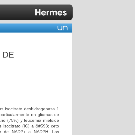
 DE
as isocitrato deshidrogenasa 1
, particularmente en gliomas de
rio (75%) y leucemia mieloide
isocitrato (IC) a &#593; ceto
ción de NADP+ a NADPH. Las