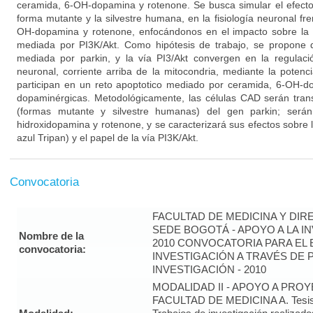
ceramida, 6-OH-dopamina y rotenone. Se busca simular el efecto
forma mutante y la silvestre humana, en la fisiología neuronal fr
OH-dopamina y rotenone, enfocándonos en el impacto sobre la 
mediada por PI3K/Akt. Como hipótesis de trabajo, se propone 
mediada por parkin, y la vía PI3/Akt convergen en la regulaci
neuronal, corriente arriba de la mitocondria, mediante la poten
participan en un reto apoptotico mediado por ceramida, 6-OH-d
dopaminérgicas. Metodológicamente, las células CAD serán tran
(formas mutante y silvestre humanas) del gen parkin; será
hidroxidopamina y rotenone, y se caracterizará sus efectos sobre l
azul Tripan) y el papel de la vía PI3K/Akt.
Convocatoria
FACULTAD DE MEDICINA Y DIR
SEDE BOGOTÁ - APOYO A LA I
Nombre de la
2010 CONVOCATORIA PARA EL 
convocatoria:
INVESTIGACIÓN A TRAVÉS DE
INVESTIGACIÓN - 2010
MODALIDAD II - APOYO A PRO
FACULTAD DE MEDICINA A. Tesis 