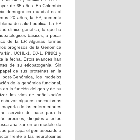
 mayor de 65 años. En Colombia
ia demográfica mundial es al
imos 20 años, la EP, aumente
roblema de salud publica. La EP
d clínico-genética, lo que ha
iopatológicos básicos, a pesar
tico de la EP. Algunas formas
 los progresos de la Genómica
 Parkin, UCHL-1, DJ-1, PINK1 y
ta la fecha. Estos avances han
tes de su etiopatogenia. Sin
papel de sus proteínas en la
ra post-Genómica, los modelos
ción de la genómica funcional,
s en la función del gen y de su
izar las vías de señalización
do esbozar algunos mecanismos
 la mayoría de las enfermedades
 han servido de base para la
ás precisos, dirigidos a estos
busca analizar en un modelo de
ue participa el gen asociado a
ctor frente a las neurotoxinas