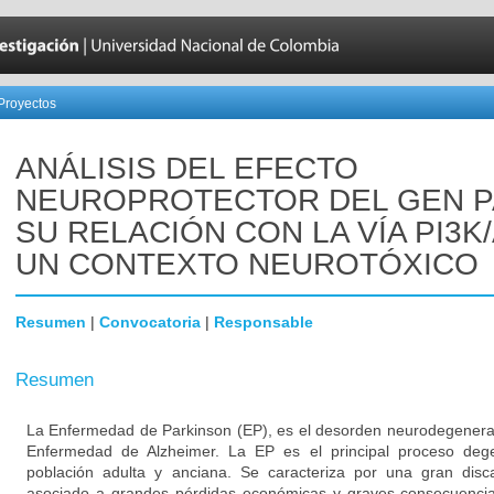
Proyectos
ANÁLISIS DEL EFECTO
NEUROPROTECTOR DEL GEN P
SU RELACIÓN CON LA VÍA PI3K
UN CONTEXTO NEUROTÓXICO
Resumen
|
Convocatoria
|
Responsable
Resumen
La Enfermedad de Parkinson (EP), es el desorden neurodegener
Enfermedad de Alzheimer. La EP es el principal proceso degen
población adulta y anciana. Se caracteriza por una gran disc
asociado a grandes pérdidas económicas y graves consecuencias