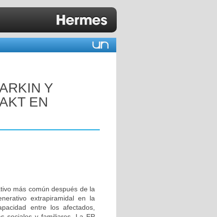
ARKIN Y
/AKT EN
ativo más común después de la
erativo extrapiramidal en la
apacidad entre los afectados,
 sociales y familiares. La EP