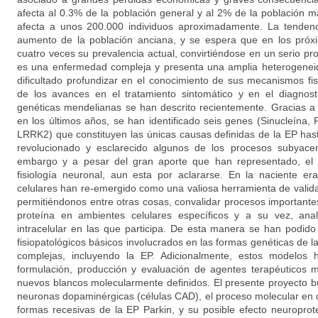
afecta al 0.3% de la población general y al 2% de la población
afecta a unos 200.000 individuos aproximadamente. La tendenc
aumento de la población anciana, y se espera que en los próx
cuatro veces su prevalencia actual, convirtiéndose en un serio p
es una enfermedad compleja y presenta una amplia heterogeneida
dificultado profundizar en el conocimiento de sus mecanismos fis
de los avances en el tratamiento sintomático y en el diagnos
genéticas mendelianas se han descrito recientemente. Gracias a
en los últimos años, se han identificado seis genes (Sinucleína,
LRRK2) que constituyen las únicas causas definidas de la EP has
revolucionado y esclarecido algunos de los procesos subyacen
embargo y a pesar del gran aporte que han representado, el 
fisiología neuronal, aun esta por aclararse. En la naciente e
celulares han re-emergido como una valiosa herramienta de valida
permitiéndonos entre otras cosas, convalidar procesos importante
proteína en ambientes celulares específicos y a su vez, anal
intracelular en las que participa. De esta manera se han podi
fisiopatológicos básicos involucrados en las formas genéticas de
complejas, incluyendo la EP. Adicionalmente, estos modelos
formulación, producción y evaluación de agentes terapéuticos m
nuevos blancos molecularmente definidos. El presente proyecto 
neuronas dopaminérgicas (células CAD), el proceso molecular en q
formas recesivas de la EP Parkin, y su posible efecto neuroprote