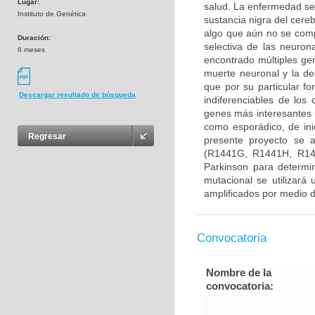
Lugar:
salud. La enfermedad se
Instituto de Genética
sustancia nigra del cere
algo que aún no se com
Duración:
selectiva de las neuron
6 meses
encontrado múltiples gen
muerte neuronal y la d
que por su particular f
Descargar resultado de búsqueda
indiferenciables de lo
genes más interesantes 
como esporádico, de ini
Regresar
presente proyecto se 
(R1441G, R1441H, R14
Parkinson para determin
mutacional se utilizará
amplificados por medio d
Convocatoria
Nombre de la
convocatoria: