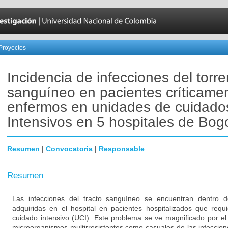
Proyectos
Incidencia de infecciones del torre
sanguíneo en pacientes críticame
enfermos en unidades de cuidado
Intensivos en 5 hospitales de Bog
Resumen
|
Convocatoria
|
Responsable
Resumen
Las infecciones del tracto sanguíneo se encuentran dentro d
adquiridas en el hospital en pacientes hospitalizados que re
cuidado intensivo (UCI). Este problema se ve magnificado por e
microorganismos multirresistentes como casuales de las infeccion