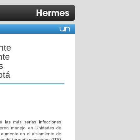
nte
nte
s
otá
e las más serias infecciones
quieren manejo en Unidades de
l aumento en el aislamiento de
es de torrente sanguineo (ITS)