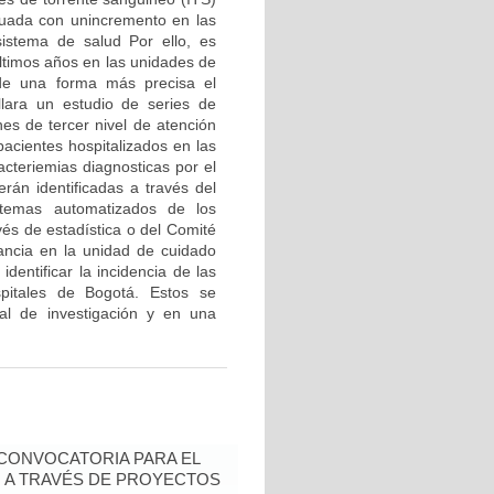
decuada con unincremento en las
sistema de salud Por ello, es
últimos años en las unidades de
 de una forma más precisa el
ollara un estudio de series de
nes de tercer nivel de atención
pacientes hospitalizados en las
cteriemias diagnosticas por el
erán identificadas a través del
temas automatizados de los
avés de estadística o del Comité
tancia en la unidad de cuidado
dentificar la incidencia de las
spitales de Bogotá. Estos se
al de investigación y en una
- CONVOCATORIA PARA EL
N A TRAVÉS DE PROYECTOS