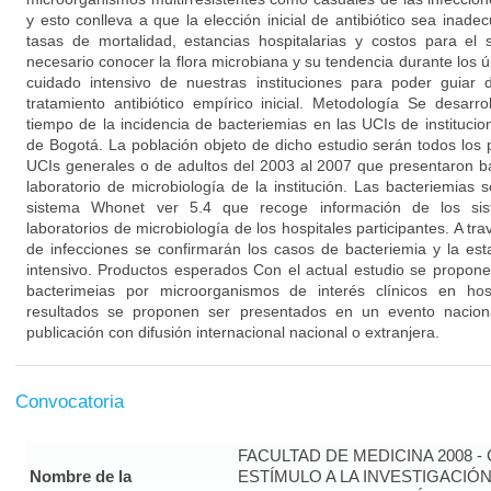
y esto conlleva a que la elección inicial de antibiótico sea ina
tasas de mortalidad, estancias hospitalarias y costos para el 
necesario conocer la flora microbiana y su tendencia durante los 
cuidado intensivo de nuestras instituciones para poder guiar
tratamiento antibiótico empírico inicial. Metodología Se desarr
tiempo de la incidencia de bacteriemias en las UCIs de institucio
de Bogotá. La población objeto de dicho estudio serán todos los 
UCIs generales o de adultos del 2003 al 2007 que presentaron ba
laboratorio de microbiología de la institución. Las bacteriemias s
sistema Whonet ver 5.4 que recoge información de los sis
laboratorios de microbiología de los hospitales participantes. A tr
de infecciones se confirmarán los casos de bacteriemia y la es
intensivo. Productos esperados Con el actual estudio se propone i
bacterimeias por microorganismos de interés clínicos en ho
resultados se proponen ser presentados en un evento nacion
publicación con difusión internacional nacional o extranjera.
Convocatoria
FACULTAD DE MEDICINA 2008 
Nombre de la
ESTÍMULO A LA INVESTIGACIÓ