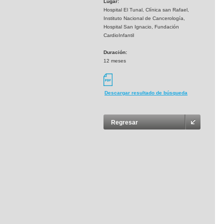
Lugar:
Hospital El Tunal, Clínica san Rafael,
Instituto Nacional de Cancerología,
Hospital San Ignacio, Fundación
CardioInfantil
Duración:
12 meses
Descargar resultado de búsqueda
Regresar