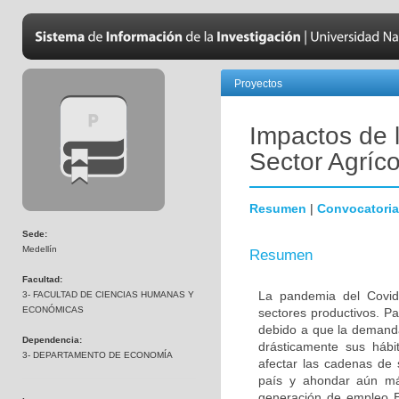
Proyectos
Impactos de 
Sector Agríc
Resumen
|
Convocatoria
Sede:
Medellín
Resumen
Facultad:
La pandemia del Covid
3- FACULTAD DE CIENCIAS HUMANAS Y
ECONÓMICAS
sectores productivos. Pa
debido a que la demanda
Dependencia:
drásticamente sus hábi
3- DEPARTAMENTO DE ECONOMÍA
afectar las cadenas de 
país y ahondar aún más
generación de empleo El