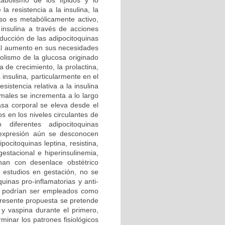
abolismo de los lípidos y lo
a resistencia a la insulina, la
poso es metabólicamente activo,
 insulina a través de acciones
ducción de las adipocitoquinas
y al aumento en sus necesidades
olismo de la glucosa originado
de crecimiento, la prolactina,
 insulina, particularmente en el
sistencia relativa a la insulina
rmales se incrementa a lo largo
asa corporal se eleva desde el
s en los niveles circulantes de
 diferentes adipocitoquinas
e expresión aún se desconocen
ocitoquinas leptina, resistina,
gestacional e hiperinsulinemia,
nan con desenlace obstétrico
 estudios en gestación, no se
uinas pro-inflamatorias y anti-
es podrían ser empleados como
presente propuesta se pretende
 y vaspina durante el primero,
rminar los patrones fisiológicos