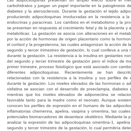
Las adipocitoquinas presentan un amplio efecto sobre el met
carbohidratos y juegan un papel importante en la patogénesis de l
diabetes y la aterosclerosis. Durante la gestación el tejido adi
produciendo adipocitoquinas involucradas en la resistencia a la
endocrinas y paracrinas. Los cambios en el metabolismo y la pro
se presentan en respuesta al crecimiento fetal y de la placenta 
metabólicas. La gestación se asocia con alteraciones en el metab
por la acción de hormonas de origen placentario como la hormona 
el cortisol y la progesterona, las cuales antagonizan la acción de la
segundo y tercer trimestres de gestación, lo cual conlleva a una re
durante la gestación. La resistencia a la insulina en gestantes no
del segundo y tercer trimestre de gestación pero el índice de m
primer trimestre, proceso fisiológico que está asociado con cambio
diferentes adipocitoquinas. Recientemente se han descrito
relacionadas con la resistencia a la insulina y sus perfiles d
durante la gestación. Los niveles elevados de las hormonas o adip
visfatina se asocian con el desarrollo de preeclampia, diabetes 
mientras que los niveles elevados de adiponectina se relacio
favorable tanto para la madre como el neonato. Aunque existen
conocen los perfiles de expresión en el humano de las adipocitoq
inflamatorias chemerina, apelina, vaspina y omentina, las cual
potenciales biomarcadores de desenlace obstétrico. Mediante la 
analizar la expresión de las adipocitoquinas omentina-1, apelina
segundo y tercer trimestre de la gestación, lo cual permitiría dete