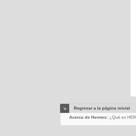
Regresar a la página inicial
Acerca de Hermes:
¿Qué es HE