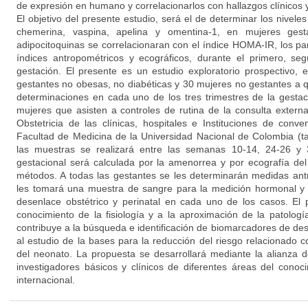
de expresión en humano y correlacionarlos con hallazgos clínicos 
El objetivo del presente estudio, será el de determinar los niveles
chemerina, vaspina, apelina y omentina-1, en mujeres gest
adipocitoquinas se correlacionaran con el índice HOMA-IR, los pa
índices antropométricos y ecográficos, durante el primero, seg
gestación. El presente es un estudio exploratorio prospectivo,
gestantes no obesas, no diabéticas y 30 mujeres no gestantes a q
determinaciones en cada uno de los tres trimestres de la gestaci
mujeres que asisten a controles de rutina de la consulta externa
Obstetricia de las clínicas, hospitales e Instituciones de conve
Facultad de Medicina de la Universidad Nacional de Colombia (t
las muestras se realizará entre las semanas 10-14, 24-26 y
gestacional será calculada por la amenorrea y por ecografía de
métodos. A todas las gestantes se les determinarán medidas ant
les tomará una muestra de sangre para la medición hormonal y 
desenlace obstétrico y perinatal en cada uno de los casos. El p
conocimiento de la fisiología y a la aproximación de la patolog
contribuye a la búsqueda e identificación de biomarcadores de dese
al estudio de la bases para la reducción del riesgo relacionado 
del neonato. La propuesta se desarrollará mediante la alianza de
investigadores básicos y clínicos de diferentes áreas del conoc
internacional.