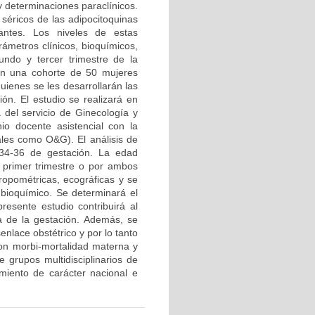
y determinaciones paraclínicos.
 séricos de las adipocitoquinas
antes. Los niveles de estas
rámetros clínicos, bioquímicos,
undo y tercer trimestre de la
 en una cohorte de 50 mujeres
uienes se les desarrollarán las
ón. El estudio se realizará en
 del servicio de Ginecología y
nio docente asistencial con la
ales como O&G). El análisis de
 34-36 de gestación. La edad
l primer trimestre o por ambos
ropométricas, ecográficas y se
bioquímico. Se determinará el
resente estudio contribuirá al
ía de la gestación. Además, se
nlace obstétrico y por lo tanto
con morbi-mortalidad materna y
 grupos multidisciplinarios de
imiento de carácter nacional e