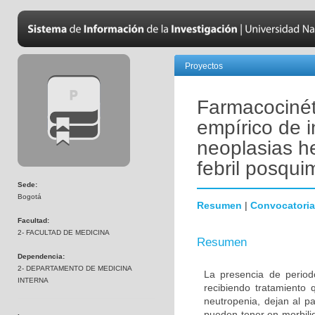
Proyectos
Farmacocinét
empírico de 
neoplasias h
febril posqui
Sede:
Bogotá
Resumen
|
Convocatoria
Facultad:
2- FACULTAD DE MEDICINA
Resumen
Dependencia:
2- DEPARTAMENTO DE MEDICINA
La presencia de period
INTERNA
recibiendo tratamiento 
neutropenia, dejan al p
pueden tener en morbili