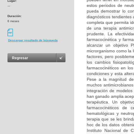
Lugar:
estos periodos de neu
---
pueda demostrar lo cont
Duración:
diagnósticos tendientes 
6 meses
completa que permita ide
de una terapia antimic
prudente. La efectivid
farmacocinética y farma
Descargar resultado de búsqueda
alcanzar un objetivo P
microrganismo como la C
factores, pero posiblem
Regresar
los cambios fisiopatol
farmacocinéticos en lo
condiciones y esta alte
Pese a la magnitud de
muchos antimicrobianos
integración de modelos
han ganado amplia acept
terapéutica. Un objeti
farmacocinéticos de c
hematológicas y neutrop
terapia que se les brind
hoc de los datos obteni
Instituto Nacional de 