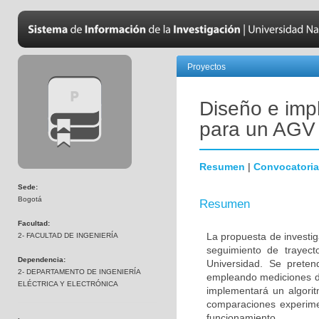
Proyectos
Diseño e imp
para un AGV
Resumen
|
Convocatoria
Sede:
Bogotá
Resumen
Facultad:
La propuesta de investi
2- FACULTAD DE INGENIERÍA
seguimiento de trayec
Dependencia:
Universidad. Se preten
2- DEPARTAMENTO DE INGENIERÍA
empleando mediciones di
ELÉCTRICA Y ELECTRÓNICA
implementará un algorit
comparaciones experimen
funcionamiento.