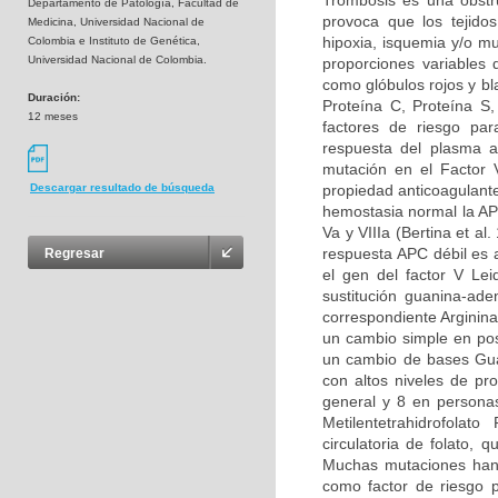
Trombosis es una obstru
Departamento de Patología, Facultad de
provoca que los tejidos
Medicina, Universidad Nacional de
hipoxia, isquemia y/o m
Colombia e Instituto de Genética,
Universidad Nacional de Colombia.
proporciones variables
como glóbulos rojos y bl
Duración:
Proteína C, Proteína S
12 meses
factores de riesgo par
respuesta del plasma a
mutación en el Factor 
propiedad anticoagulante
Descargar resultado de búsqueda
hemostasia normal la APC
Va y VIIIa (Bertina et al
respuesta APC débil es 
Regresar
el gen del factor V Le
sustitución guanina-ad
correspondiente Arginina
un cambio simple en pos
un cambio de bases Guan
con altos niveles de pr
general y 8 en persona
Metilentetrahidrofolat
circulatoria de folato,
Muchas mutaciones han 
como factor de riesgo p