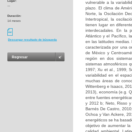
Lugar:
vulnerable a la variabil
---
plazo. El clima de Améri
Norte, la Oscilación De
Duración:
Intertropical, la oscil
14 meses
tienen lugar en diferen
interdecadales. En la 
Atlántico y el Pacífico, 
Descargar resultado de búsqueda
en las latitudes medias.
caracterizada por una o
de México y Centroaméri
Regresar
región en dos sistemas
sistemas atmosféricos q
1997; Xu et al., 1999; S
variabilidad en el espa
muchas áreas de conoci
Wittenberg e Isaacs, 201
2013), economía (e.g. Q
entre fuentes energética
y 2012 b; Neto, Risso 
Barnés De Castro, 2010;
Ochoa y Van Ackere, 201
energéticos se ha basado
objetivo de aumentar la
calidad ambiental. Lat