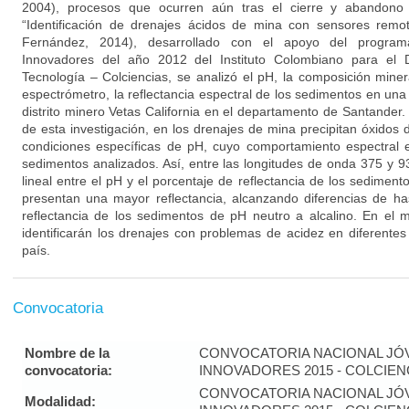
2004), procesos que ocurren aún tras el cierre y abandono 
“Identificación de drenajes ácidos de mina con sensores rem
Fernández, 2014), desarrollado con el apoyo del program
Innovadores del año 2012 del Instituto Colombiano para el D
Tecnología – Colciencias, se analizó el pH, la composición mine
espectrómetro, la reflectancia espectral de los sedimentos en una
distrito minero Vetas California en el departamento de Santander
de esta investigación, en los drenajes de mina precipitan óxidos
condiciones específicas de pH, cuyo comportamiento espectral e
sedimentos analizados. Así, entre las longitudes de onda 375 y 9
lineal entre el pH y el porcentaje de reflectancia de los sedimen
presentan una mayor reflectancia, alcanzando diferencias de h
reflectancia de los sedimentos de pH neutro a alcalino. En el 
identificarán los drenajes con problemas de acidez en diferentes
país.
Convocatoria
Nombre de la
CONVOCATORIA NACIONAL JÓ
convocatoria:
INNOVADORES 2015 - COLCIEN
CONVOCATORIA NACIONAL JÓ
Modalidad: