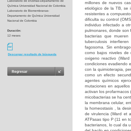
Laboratorio de enzimas-Departamento de
millones de nuevos cas
Química Universidad Nacional de Colombia
etiológico de la TB, se
Laboratorio de Biomembranas-
resistentes a compuesto
Departamento de Química Universidad
dificulta su control (O
Nacional de Colombia
individuo infectado a ot
pulmonares, donde son f
Duración:
bacterias que mueren 
12 meses
tuberculosis interfier
fagosoma. Sin embrago,
como bajos niveles de n
Descargar resultado de búsqueda
oxigeno reactivo (Ward
condiciones evadiendo e
con la quimioterapia, pe
Regresar
como un efecto secunda
agentes químicos ejerc
mutaciones en aquellos
activan los profarmacos 
micobacterias se ha cent
la membrana celular, en
la homeostasis , la des
de virulencia (Ward et
ATPasas tipo P (11 en to
bacterianos, lo cual da 
del bacilo en condicion