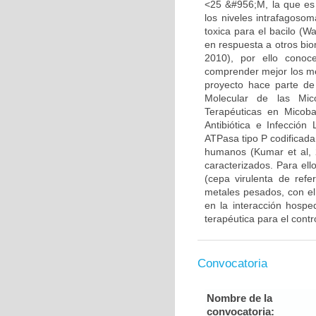
<25 &#956;M, la que es
los niveles intrafagoso
toxica para el bacilo (W
en respuesta a otros bio
2010), por ello conoc
comprender mejor los me
proyecto hace parte de
Molecular de las Mic
Terapéuticas en Micoba
Antibiótica e Infecció
ATPasa tipo P codificada
humanos (Kumar et al, 2
caracterizados. Para ell
(cepa virulenta de refe
metales pesados, con el
en la interacción hosp
terapéutica para el contr
Convocatoria
Nombre de la
convocatoria: