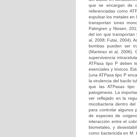
que se encargan de ca
referenciadas como ATPa
expulsar los metales en 
transportan iones mon
Palmgren y Nissen, 201
del ion que transportan
al, 2008; Futai, 2004).
bombas pueden ser tra
(Martinez et al, 2006).
supervivencia intracelul
ATPasa tipo P deben te
esenciales y tóxicos. Es
(una ATPasa tipo P enca
la virulencia del bacilo
que las ATPasas tipo
patogénesis. La importa
ver reflejado en la reg
micobacteria dentro del
para controlar algunos 
de especies de oxigeno 
interacción entre el cob
biometales, y desestab
como bactericida en M. t