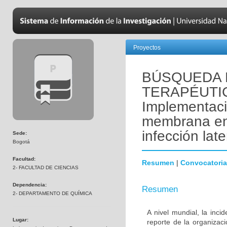
Proyectos
BÚSQUEDA 
TERAPÉUTI
Implementaci
membrana en l
infección lat
Sede:
Bogotá
Facultad:
Resumen
|
Convocatoria
2- FACULTAD DE CIENCIAS
Dependencia:
Resumen
2- DEPARTAMENTO DE QUÍMICA
A nivel mundial, la inc
Lugar:
reporte de la organizac