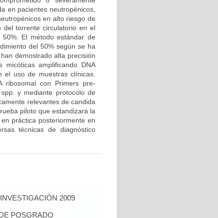
ocomprometido o severamente
da en pacientes neutropénicos,
neutropénicos en alto riesgo de
del torrente circulatorio en el
el 50%. El método estándar de
endimiento del 50% según se ha
 han demostrado alta precisión
s micóticas amplificando DNA
 el uso de muestras clínicas.
A ribosomal con Primers pre-
 spp. y mediante protocolo de
icamente relevantes de candida
rueba piloto que estandizará la
 en práctica posteriormente en
rsas técnicas de diagnóstico
INVESTIGACIÓN 2009
S DE POSGRADO