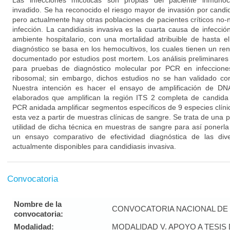
Las infecciones micóticas son propias del paciente inmun
invadido. Se ha reconocido el riesgo mayor de invasión por candi
pero actualmente hay otras poblaciones de pacientes críticos no-
infección. La candidiasis invasiva es la cuarta causa de infección 
ambiente hospitalario, con una mortalidad atribuible de hasta 
diagnóstico se basa en los hemocultivos, los cuales tienen un r
documentado por estudios post mortem. Los análisis preliminares
para pruebas de diagnóstico molecular por PCR en infeccione
ribosomal; sin embargo, dichos estudios no se han validado con
Nuestra intención es hacer el ensayo de amplificación de DN
elaborados que amplifican la región ITS 2 completa de candida
PCR anidada amplificar segmentos específicos de 9 especies clín
esta vez a partir de muestras clínicas de sangre. Se trata de una p
utilidad de dicha técnica en muestras de sangre para así ponerla
un ensayo comparativo de efectividad diagnóstica de las dive
actualmente disponibles para candidiasis invasiva.
Convocatoria
Nombre de la
CONVOCATORIA NACIONAL DE 
convocatoria:
Modalidad:
MODALIDAD V. APOYO A TESI