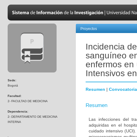
Proyectos
Incidencia de
sanguíneo en
enfermos en 
Intensivos e
Sede:
Bogotá
Resumen
|
Convocatoria
Facultad:
2- FACULTAD DE MEDICINA
Resumen
Dependencia:
2- DEPARTAMENTO DE MEDICINA
Las infecciones del tr
INTERNA
adquiridas en el hospi
cuidado intensivo (UCI)
microorganismos multirr