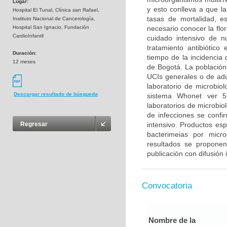
Lugar:
y esto conlleva a que la
Hospital El Tunal, Clínica san Rafael,
tasas de mortalidad, es
Instituto Nacional de Cancerología,
Hospital San Ignacio, Fundación
necesario conocer la flo
CardioInfantil
cuidado intensivo de n
tratamiento antibiótico
Duración:
tiempo de la incidencia 
12 meses
de Bogotá. La población 
UCIs generales o de adu
laboratorio de microbiol
Descargar resultado de búsqueda
sistema Whonet ver 5
laboratorios de microbiol
de infecciones se confi
intensivo. Productos esp
Regresar
bacterimeias por micr
resultados se propone
publicación con difusión 
Convocatoria
Nombre de la